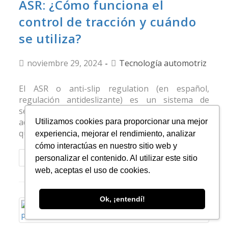
ASR: ¿Cómo funciona el
control de tracción y cuándo
se utiliza?
noviembre 29, 2024
Tecnología automotriz
El ASR o anti-slip regulation (en español,
regulación antideslizante) es un sistema de
seguridad automovilística que garantiza la mayor
adherencia posible de las ruedas. Esto permite
Utilizamos cookies para proporcionar una mejor
que el vehículo acelere…
experiencia, mejorar el rendimiento, analizar
cómo interactúas en nuestro sitio web y
Continuar Leyendo
personalizar el contenido. Al utilizar este sitio
web, aceptas el uso de cookies.
Ok, ¡entendí!