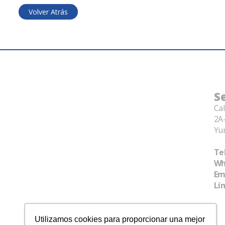
Volver Atrás
S
Cal
2A-
Yu
Tel
Wh
Em
Lí
Utilizamos cookies para proporcionar una mejor