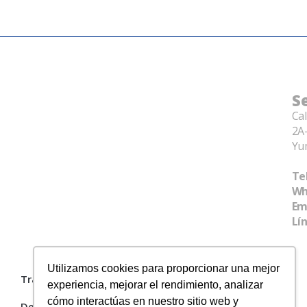
S
Cal
2A-
Yu
Tel
Wh
Em
Lí
Utilizamos cookies para proporcionar una mejor
Tratamiento de datos
experiencia, mejorar el rendimiento, analizar
cómo interactúas en nuestro sitio web y
Devoluciones y garantías