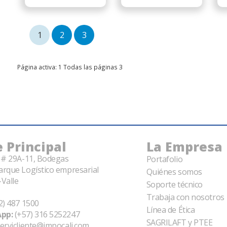
1
2
3
Página activa: 1 Todas las páginas 3
 Principal
La Empresa
5 # 29A-11, Bodegas
Portafolio
arque Logístico empresarial
Quiénes somos
Valle
Soporte técnico
Trabaja con nosotros
2) 487 1500
Línea de Ética
pp:
(+57) 316 5252247
SAGRILAFT y PTEE
ervicliente@impocali.com