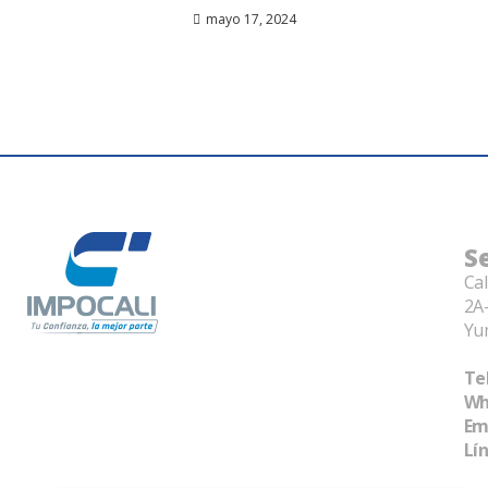
mayo 17, 2024
S
Cal
2A-
Yu
Tel
Wh
Em
Lí